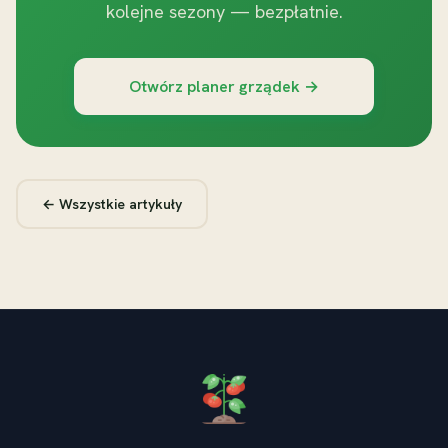
kolejne sezony — bezpłatnie.
Otwórz planer grządek →
← Wszystkie artykuły