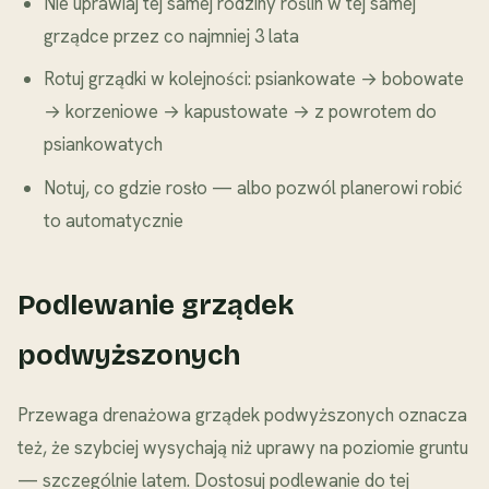
Nie uprawiaj tej samej rodziny roślin w tej samej
grządce przez co najmniej 3 lata
Rotuj grządki w kolejności: psiankowate → bobowate
→ korzeniowe → kapustowate → z powrotem do
psiankowatych
Notuj, co gdzie rosło — albo pozwól planerowi robić
to automatycznie
Podlewanie grządek
podwyższonych
Przewaga drenażowa grządek podwyższonych oznacza
też, że szybciej wysychają niż uprawy na poziomie gruntu
— szczególnie latem. Dostosuj podlewanie do tej