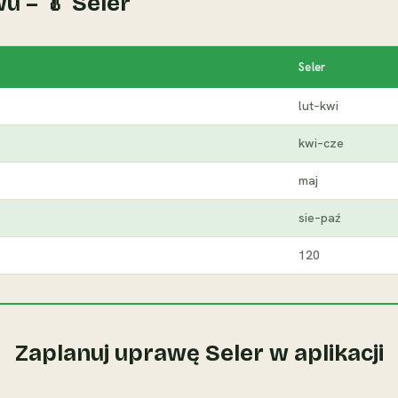
u – 🥬 Seler
Seler
lut–kwi
kwi–cze
maj
sie–paź
120
Zaplanuj uprawę Seler w aplikacji