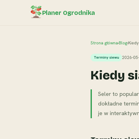
Planer Ogrodnika
Strona główna
›
Blog
›
Kiedy
2026-05
Terminy siewu
Kiedy si
Seler to popula
dokładne termin
je w interaktyw