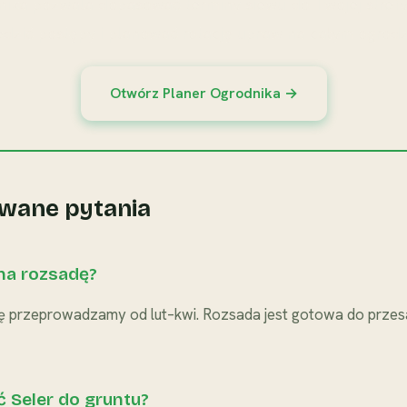
nika pozwala dopasować terminy siewu do Twojej strefy 
edzić postępy i planować rotację upraw na całym ogrodz
Otwórz Planer Ogrodnika →
wane pytania
 na rozsadę?
ę przeprowadzamy od lut–kwi. Rozsada jest gotowa do przes
 Seler do gruntu?