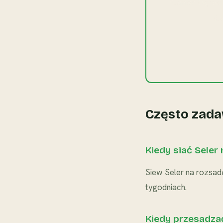
Planer Ogrod
śl
Często zada
Kiedy siać Seler
Siew Seler na rozsad
tygodniach.
Kiedy przesadzać