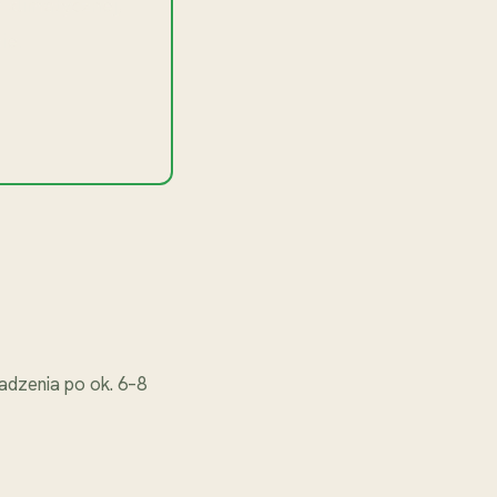
klimatycznej,
ie.
adzenia po ok. 6–8