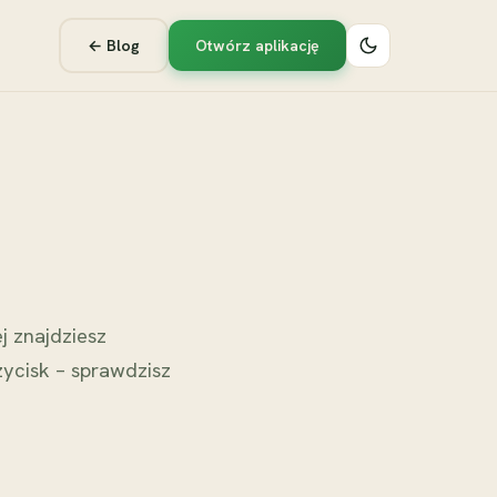
← Blog
Otwórz aplikację
j znajdziesz
zycisk – sprawdzisz