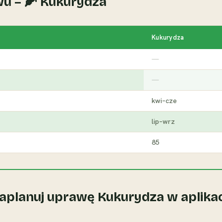
wu – 🌽 Kukurydza
Kukurydza
—
—
kwi–cze
lip–wrz
85
aplanuj uprawę Kukurydza w aplikac