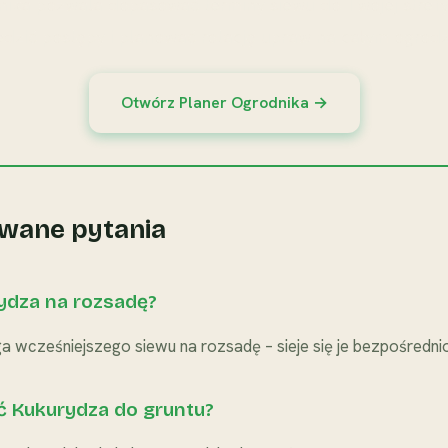
nika pozwala dopasować terminy siewu do Twojej strefy 
edzić postępy i planować rotację upraw na całym ogrodz
Otwórz Planer Ogrodnika →
wane pytania
rydza na rozsadę?
 wcześniejszego siewu na rozsadę – sieje się je bezpośrednio
ć Kukurydza do gruntu?