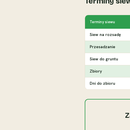
Terminy sie
Terminy siewu
Siew na rozsadę
Przesadzanie
Siew do gruntu
Zbiory
Dni do zbioru
Z