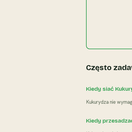
Planer Ogrod
śl
Często zada
Kiedy siać Kuku
Kukurydza nie wymaga
Kiedy przesadza