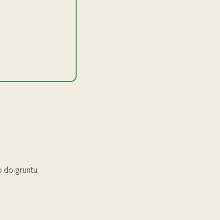
klimatycznej,
ie.
 do gruntu.