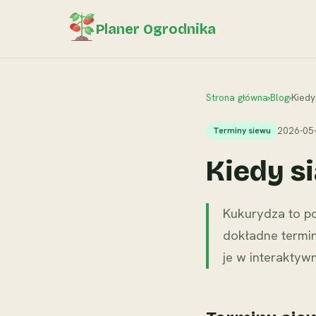
Planer Ogrodnika
Strona główna
›
Blog
›
Kiedy
2026-05
Terminy siewu
Kiedy s
Kukurydza to po
dokładne termin
je w interaktyw