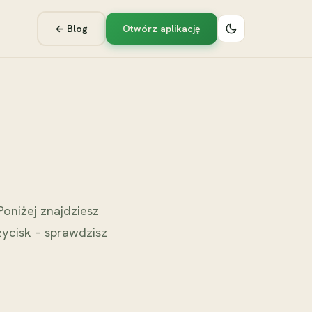
← Blog
Otwórz aplikację
oniżej znajdziesz
zycisk – sprawdzisz