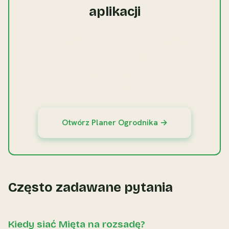
aplikacji
Planer Ogrodnika pozwala dopasować
terminy siewu do Twojej strefy
klimatycznej, śledzić postępy i planować
rotację upraw na całym ogrodzie.
Otwórz Planer Ogrodnika →
Często zadawane pytania
Kiedy siać Mięta na rozsadę?