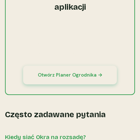
aplikacji
Planer Ogrodnika pozwala dopasować
terminy siewu do Twojej strefy
klimatycznej, śledzić postępy i planować
rotację upraw na całym ogrodzie.
Otwórz Planer Ogrodnika →
Często zadawane pytania
Kiedy siać Okra na rozsadę?