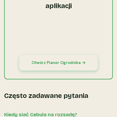
aplikacji
Planer Ogrodnika pozwala dopasować
terminy siewu do Twojej strefy
klimatycznej, śledzić postępy i planować
rotację upraw na całym ogrodzie.
Otwórz Planer Ogrodnika →
Często zadawane pytania
Kiedy siać Cebula na rozsadę?