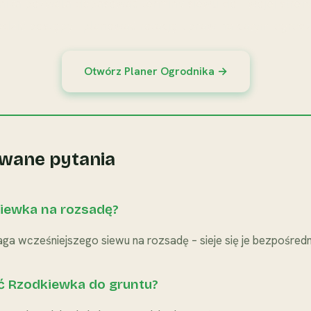
nika pozwala dopasować terminy siewu do Twojej strefy 
edzić postępy i planować rotację upraw na całym ogrodz
Otwórz Planer Ogrodnika →
wane pytania
kiewka na rozsadę?
a wcześniejszego siewu na rozsadę – sieje się je bezpośredni
ć Rzodkiewka do gruntu?