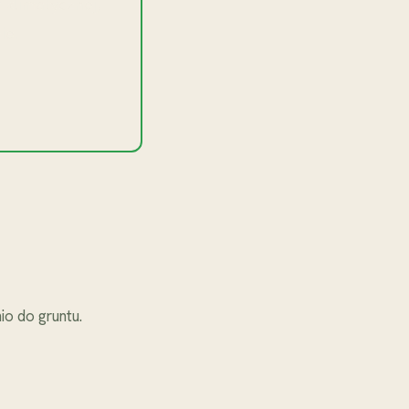
klimatycznej,
ie.
o do gruntu.