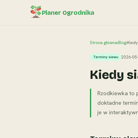
Planer Ogrodnika
Strona główna
›
Blog
›
Kiedy
2026-05
Terminy siewu
Kiedy s
Rzodkiewka to p
dokładne termin
je w interaktyw