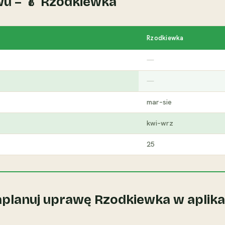
wu – 🥬 Rzodkiewka
Rzodkiewka
—
—
mar–sie
kwi–wrz
25
aplanuj uprawę Rzodkiewka w aplikac