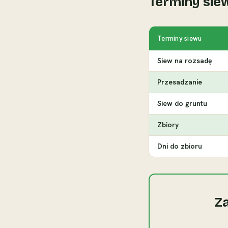
Terminy sie
Terminy siewu
Siew na rozsadę
Przesadzanie
Siew do gruntu
Zbiory
Dni do zbioru
Z