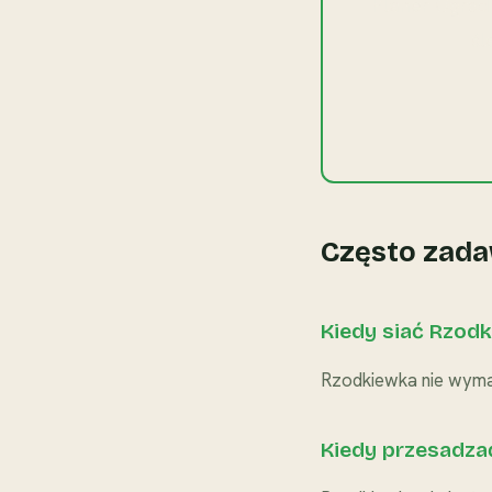
Planer Ogrod
śl
Często zada
Kiedy siać Rzod
Rzodkiewka nie wymag
Kiedy przesadza